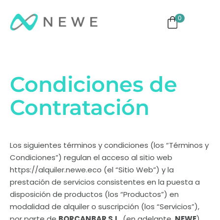
0
ng
Monitores
TVs
Eventos
Condiciones de
Contratación
Los siguientes términos y condiciones (los “Términos y
Condiciones”) regulan el acceso al sitio web
https://alquiler.newe.eco (el “Sitio Web”) y la
prestación de servicios consistentes en la puesta a
disposición de productos (los “Productos”) en
modalidad de alquiler o suscripción (los “Servicios”),
por parte de
BORCANBAR S.L.
(en adelante,
NEWE
)