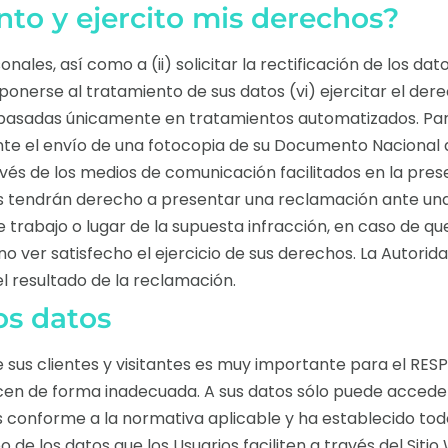
to y ejercito mis derechos?
les, así como a (ii) solicitar la rectificación de los datos 
ponerse al tratamiento de sus datos (vi) ejercitar el derech
basadas únicamente en tratamientos automatizados. Para
te el envío de una fotocopia de su Documento Nacional d
s de los medios de comunicación facilitados en la present
rios tendrán derecho a presentar una reclamación ante una
e trabajo o lugar de la supuesta infracción, en caso de q
o ver satisfecho el ejercicio de sus derechos. La Autorid
l resultado de la reclamación.
os datos
e sus clientes y visitantes es muy importante para el RE
icen de forma inadecuada. A sus datos sólo puede accede
conforme a la normativa aplicable y ha establecido todos
 de los datos que los Usuarios faciliten a través del Sitio